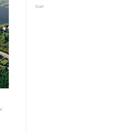
Start
ać