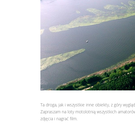
Ta droga, jak i wszystkie inne obiekty, z góry wyglą
Zapraszam na loty motolotnią wszystkich amatoró
zdjęcia i nagrać film.