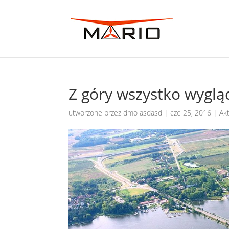
Z góry wszystko wyglą
utworzone przez
dmo asdasd
|
cze 25, 2016
|
Ak