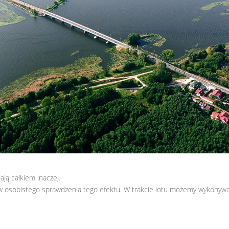
dają całkiem inaczej.
w osobistego sprawdzenia tego efektu. W trakcie lotu możemy wykonyw