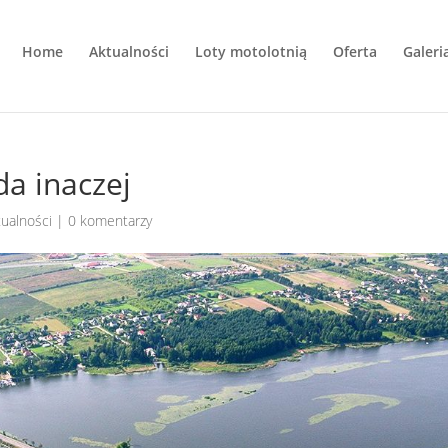
Home
Aktualności
Loty motolotnią
Oferta
Galeri
da inaczej
tualności
|
0 komentarzy