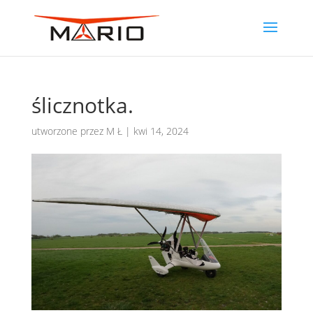
ślicznotka.
utworzone przez
M Ł
|
kwi 14, 2024