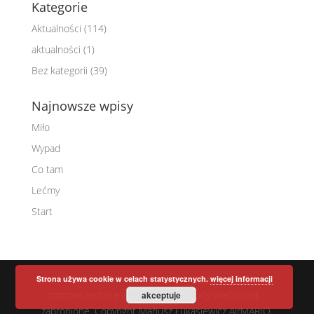
Kategorie
Aktualności
(114)
aktualności
(1)
Bez kategorii
(39)
Najnowsze wpisy
Miło
Wypad
Co tam
Lećmy
Start
Wszelkie prawa zastrzeżone. Kopiowanie i
Strona używa cookie w celach statystycznych.
więcej informacji
rozpowszechnianie danych bez zgody właściciela -
akceptuje
zabronione. Copyright Mariusz Łukasiewicz AirMARIO.