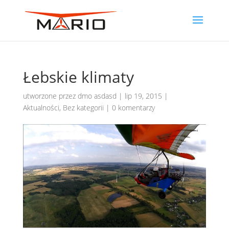
Łebskie klimaty
utworzone przez
dmo asdasd
|
lip 19, 2015
|
Aktualności
,
Bez kategorii
|
0 komentarzy