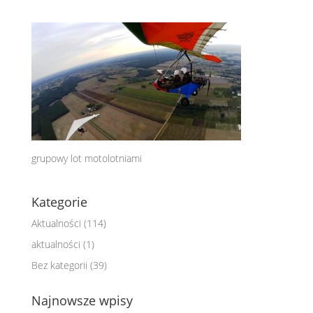
grupowy lot motolotniami
Kategorie
Aktualności
(114)
aktualności
(1)
Bez kategorii
(39)
Najnowsze wpisy