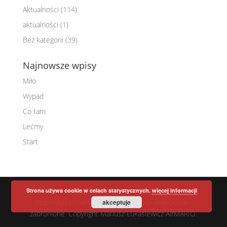
Aktualności
(114)
aktualności
(1)
Bez kategorii
(39)
Najnowsze wpisy
Miło
Wypad
Co tam
Lećmy
Start
Wszelkie prawa zastrzeżone. Kopiowanie i
Strona używa cookie w celach statystycznych.
więcej informacji
rozpowszechnianie danych bez zgody właściciela -
akceptuje
zabronione. Copyright Mariusz Łukasiewicz AirMARIO.