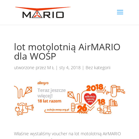
lot motolotnią AirMARIO
dla WOŚP
utworzone przez
M Ł
|
sty 4, 2018
|
Bez kategorii
Właśnie wystaliśmy voucher na lot motolotnią AirMARIO