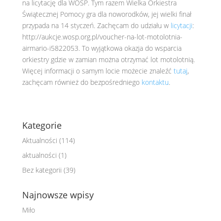
na licytację dla WOŚP. Tym razem Wielka Orkiestra
Świątecznej Pomocy gra dla noworodków, jej wielki finał
przypada na 14 styczeń. Zachęcam do udziału w
licytacji
:
http://aukcje.wosp.org.pl/voucher-na-lot-motolotnia-
airmario-i5822053. To wyjątkowa okazja do wsparcia
orkiestry gdzie w zamian można otrzymać lot motolotnią.
Więcej informacji o samym locie możecie znaleźć
tutaj
,
zachęcam również do bezpośredniego
kontaktu
.
Kategorie
Aktualności
(114)
aktualności
(1)
Bez kategorii
(39)
Najnowsze wpisy
Miło