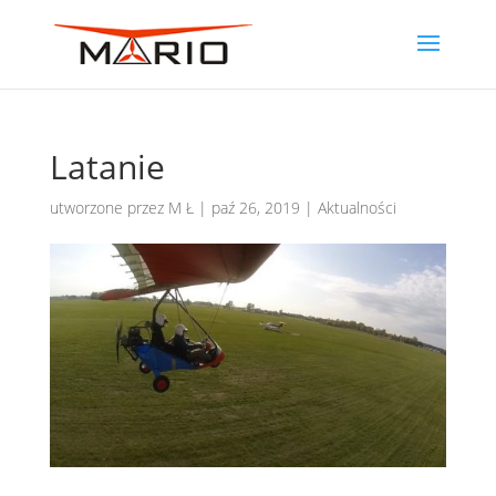
Latanie
utworzone przez
M Ł
|
paź 26, 2019
|
Aktualności