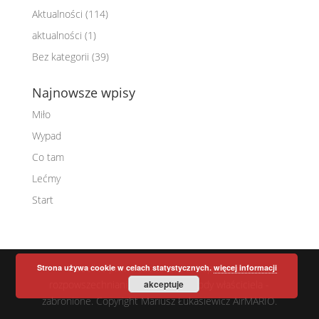
Aktualności
(114)
aktualności
(1)
Bez kategorii
(39)
Najnowsze wpisy
Miło
Wypad
Co tam
Lećmy
Start
Wszelkie prawa zastrzeżone. Kopiowanie i
Strona używa cookie w celach statystycznych.
więcej informacji
rozpowszechnianie danych bez zgody właściciela -
akceptuje
zabronione. Copyright Mariusz Łukasiewicz AirMARIO.