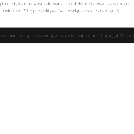
 to nie tylko możliwość oderwania się od ziemi, obcowania z naturą na
ch widoków. Z tej perspektywy świat wygląda o wiele atrakcyjniej.
zechnianie danych bez zgody właściciela - zabronione. Copyright Marius