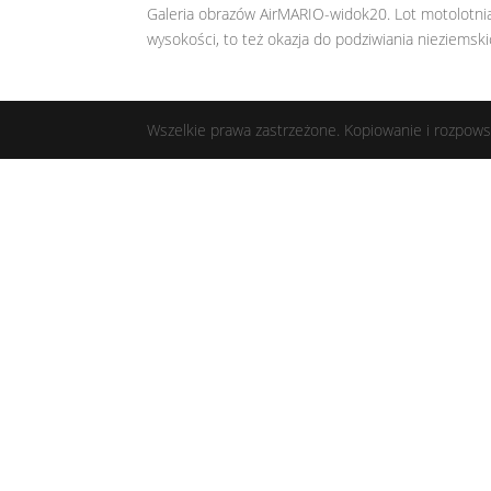
Galeria obrazów AirMARIO-widok20. Lot motolotnią
wysokości, to też okazja do podziwiania nieziemski
Wszelkie prawa zastrzeżone. Kopiowanie i rozpows