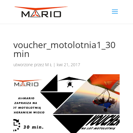
voucher_motolotnia1_30
min
utworzone przez
M Ł
|
kwi 21, 2017