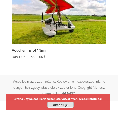
Voucher na lot 15min
Zakres
349.00
zł
–
589.00
zł
cen:
od
349.00zł
do
Wszelkie prawa zastrzeżone. Kopiowanie i rozpowszechnianie
589.00zł
danych bez zgody właściciela - zabronione. Copyright Mariusz
Łukasiewicz AirMARIO.
Strona używa cookie w celach statystycznych.
więcej informacji
akceptuje