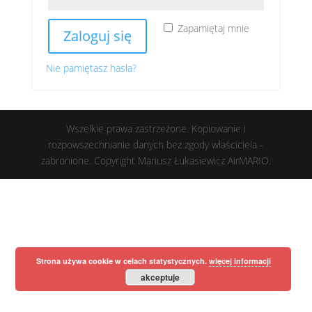
Zapamiętaj mnie
Zaloguj się
Nie pamiętasz hasła?
Wszelkie prawa zastrzeżone. Kopiowanie i
rozpowszechnianie danych bez zgody właściciela -
zabronione. Copyright Mariusz Łukasiewicz AirMARIO.
Strona używa cookie w celach statystycznych.
więcej informacji
akceptuje